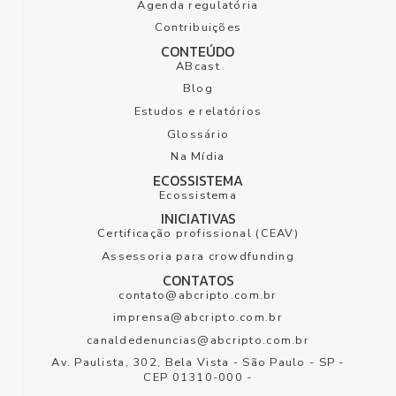
Agenda regulatória
Contribuições
CONTEÚDO
ABcast
Blog
Estudos e relatórios
Glossário
Na Mídia
ECOSSISTEMA
Ecossistema
INICIATIVAS
Certificação profissional (CEAV)
Assessoria para crowdfunding
CONTATOS
contato@abcripto.com.br
imprensa@abcripto.com.br
canaldedenuncias@abcripto.com.br
Av. Paulista
,
302
,
Bela Vista
-
São Paulo
-
SP
-
CEP
01310-000
-