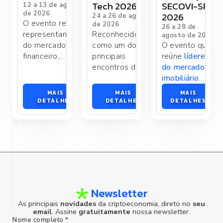
Tech 2026
SECOVI-SP
12 a 13 de agosto
de 2026
2026
24 a 26 de agosto
O evento reúne
de 2026
26 a 28 de
representantes
Reconhecido
agosto de 2026
do mercado
como um dos
O evento que
financeiro,
principais
reúne
líderes
reguladores,
encontros de
do
mercado
autoridades,
tecnologia e
imobiliário
empresas de
inovação do
para discutir
MAIS
MAIS
MAIS
tecnologia e
setor financeiro,
tendências
,
DETALHES
DETALHES
DETALHES
lideranças do
o evento reúne
inovação
e
ecossistema de
executivos,
desafios
do
ativos digitais
especialistas,
setor
. A
para discutir
reguladores,
programação
foco humano
temas
empresas de
aborda
novos
estratégicos
tecnologia e
modelos
de
relacionados à
lideranças de
negócios
,
tokenização,
diferentes
crédito
,
Newsletter
inovação
segmentos da
regulação
e
As principais
novidades
da criptoeconomia, direto no
seu
financeira,
economia para
transformação
email
. Assine
gratuitamente
nossa newsletter.
infraestrutura
debater as
tecnológica
,
Nome completo *