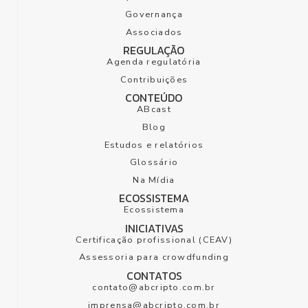
sustentabilidade,
Governança
regulação e o
Associados
futuro do
REGULAÇÃO
sistema
Agenda regulatória
financeiro.
Contribuições
CONTEÚDO
ABcast
Blog
Estudos e relatórios
Glossário
Na Mídia
ECOSSISTEMA
Ecossistema
INICIATIVAS
Certificação profissional (CEAV)
Assessoria para crowdfunding
CONTATOS
contato@abcripto.com.br
imprensa@abcripto.com.br