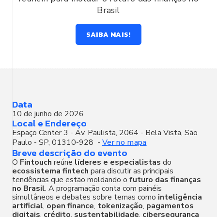
Brasil
SAIBA MAIS!
Data
10 de junho de 2026
Local e Endereço
Espaço Center 3 - Av. Paulista, 2064 - Bela Vista, São
Paulo - SP, 01310-928
-
Ver no mapa
Breve descrição do evento
O
Fintouch
reúne
líderes
e
especialistas
do
ecossistema
fintech
para discutir as principais
tendências que estão moldando o
futuro
das
finanças
no
Brasil
. A programação conta com painéis
simultâneos e debates sobre temas como
inteligência
artificial
,
open
finance
,
tokenização
,
pagamentos
digitais
,
crédito
,
sustentabilidade
,
cibersegurança