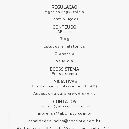
REGULAÇÃO
Agenda regulatória
Contribuições
CONTEÚDO
ABcast
Blog
Estudos e relatórios
Glossário
Na Mídia
ECOSSISTEMA
Ecossistema
INICIATIVAS
Certificação profissional (CEAV)
Assessoria para crowdfunding
CONTATOS
contato@abcripto.com.br
imprensa@abcripto.com.br
canaldedenuncias@abcripto.com.br
Av. Paulista
,
302
,
Bela Vista
-
São Paulo
-
SP
-