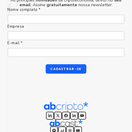
As principais
novidades
da criptoeconomia, direto no
seu
email
. Assine
gratuitamente
nossa newsletter.
Nome completo *
Empresa
foco humano
E-mail *
CADASTRAR-SE