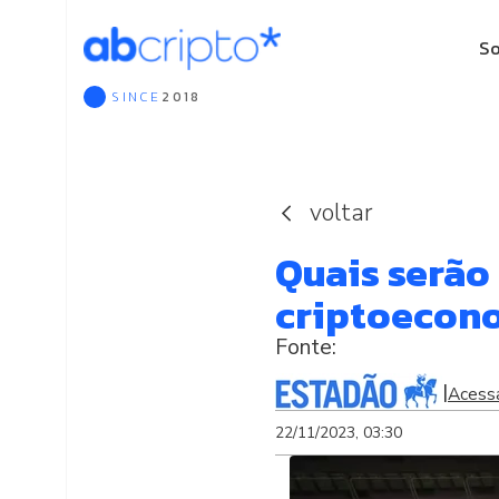
S
SINCE
2018
Que
Gov
Asso
voltar
Quais serão
criptoecon
|
Acess
22/11/2023, 03:30