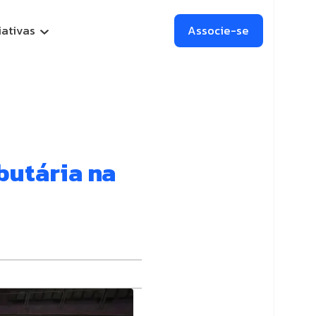
iativas
Associe-se
l (CEAV)
unding
butária na