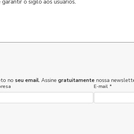
garantir o sigilo aos usuários.
eto no
seu email
. Assine
gratuitamente
nossa newslette
resa
E-mail *