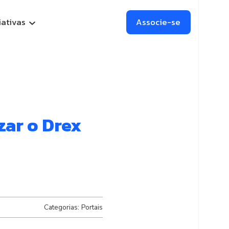
iativas
Associe-se
l (CEAV)
unding
zar o Drex
Categorias:
Portais