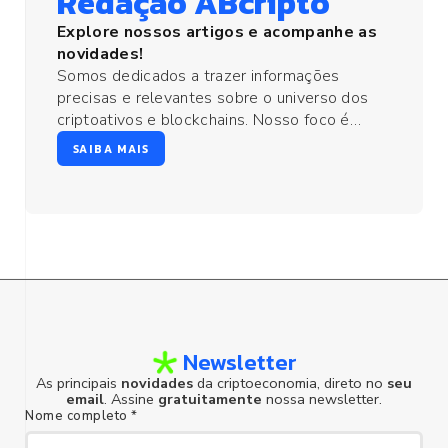
Redação ABcripto
Explore nossos artigos e acompanhe as
novidades!
Somos dedicados a trazer informações
precisas e relevantes sobre o universo dos
criptoativos e blockchains. Nosso foco é
manter você atualizado sobre as principais
SAIBA MAIS
novidades, análises de mercado e tendências
da criptoeconomia.
Newsletter
As principais
novidades
da criptoeconomia, direto no
seu
email
. Assine
gratuitamente
nossa newsletter.
Nome completo *